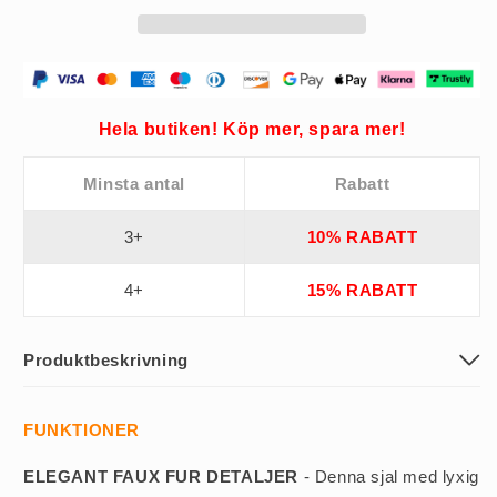
kvinnor
kvinnor
(50%
(50%
rabatt)
rabatt)
Hela butiken! Köp mer, spara mer!
Minsta antal
Rabatt
3+
10% RABATT
4+
15% RABATT
Produktbeskrivning
FUNKTIONER
ELEGANT FAUX FUR DETALJER
- Denna sjal med lyxig