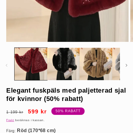
Öppna
Ö
mediet
m
1
2
i
i
modalfönster
m
Röd (170*68 cm)
Elegant fuskpäls med paljetterad sjal
för kvinnor (50% rabatt)
Ordinarie
Försäljningspris
599 kr
50% RABATT
1 199 kr
pris
Frakt
beräknas i kassan.
Färg: