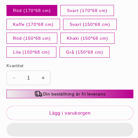
Röd (170*68 cm)
Svart (170*68 cm)
Kaffe (170*68 cm)
Svart (150*68 cm)
Röd (150*68 cm)
Khaki (150*68 cm)
Lila (150*68 cm)
Grå (150*68 cm)
Kvantitet
Minska
Öka
kvantitet
kvantitet
för
för
Din beställning är fri leverans
Elegant
Elegant
fuskpäls
fuskpäls
med
med
Lägg i varukorgen
paljetterad
paljetterad
sjal
sjal
för
för