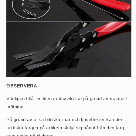
OBSERVERA
Vänligen tillåt en liten mätavvikelse på grund av manuell
mätning.
På grund av olika bildskärmar och ljuseffekter kan den
faktiska färgen på artikeln skilja sig något från den färg
som visas på bilderna.