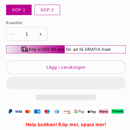
KÖP 1
KÖP 2
Kvantitet
Minska
Öka
kvantitet
kvantitet
för
för
Köp kr200.00 mer för att få GRATIS frakt
Tång
Tång
för
för
borttagning
borttagning
Lägg i varukorgen
av
av
bränslerör
bränslerör
för
för
bilar
bilar
Hela butiken! Köp mer, spara mer!