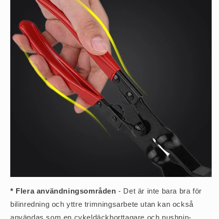
* Flera användningsområden
- Det är inte bara bra för
bilinredning och yttre trimningsarbete utan kan också
användas som en cykeldäckborttagare och pushpin-