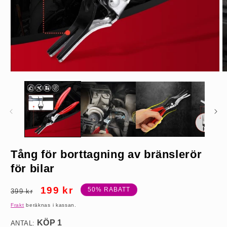
Öppna
Ö
mediet
m
1
2
i
i
modalfönster
m
KÖP 1
Tång för borttagning av bränslerör
för bilar
Ordinarie
Försäljningspris
199 kr
50% RABATT
399 kr
pris
Frakt
beräknas i kassan.
ANTAL: