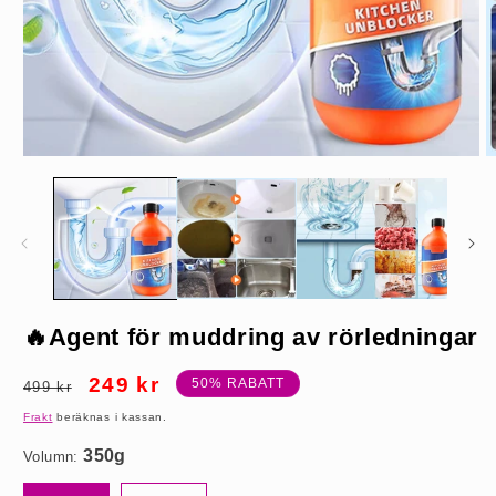
Öppna
Ö
mediet
m
1
2
i
i
modalfönster
m
350g
🔥Agent för muddring av rörledningar
Ordinarie
Försäljningspris
249 kr
50% RABATT
499 kr
pris
Frakt
beräknas i kassan.
Volumn: