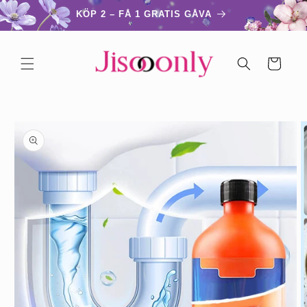
vidare
KÖP 2 – FÅ 1 GRATIS GÅVA
till
innehåll
Varukorg
å vidare till
roduktinformation