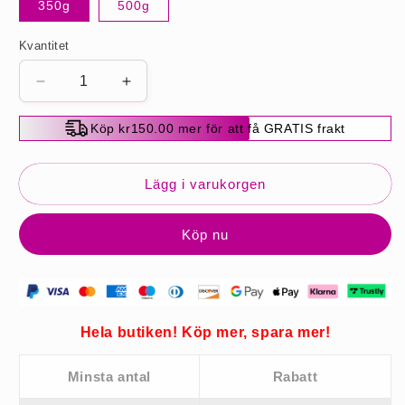
350g
500g
Kvantitet
Minska
Öka
kvantitet
kvantitet
för
för
Köp kr150.00 mer för att få GRATIS frakt
🔥
🔥
Agent
Agent
för
för
Lägg i varukorgen
muddring
muddring
av
av
Köp nu
rörledningar
rörledningar
Hela butiken! Köp mer, spara mer!
Minsta antal
Rabatt