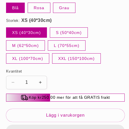
Blå
Rosa
Grau
Storlek:
XS (40*30cm)
S (50*40cm)
M (62*50cm)
L (70*55cm)
XL (100*70cm)
XXL (150*100cm)
Kvantitet
Minska
Öka
kvantitet
kvantitet
för
för
Köp kr250.00 mer för att få GRATIS frakt
Kylmattan
Kylmattan
-
-
Förhindrar
Förhindrar
Lägg i varukorgen
överhettning
överhettning