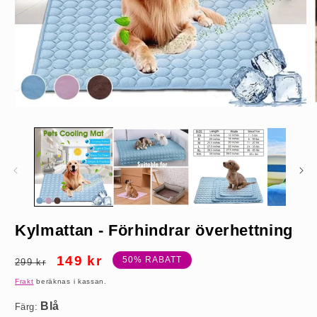
Öppna
Ö
mediet
m
1
2
i
i
modalfönster
m
Blå
Kylmattan - Förhindrar överhettning
XS (40*30cm)
Ordinarie
Försäljningspris
149 kr
50% RABATT
299 kr
pris
Frakt
beräknas i kassan.
Färg: