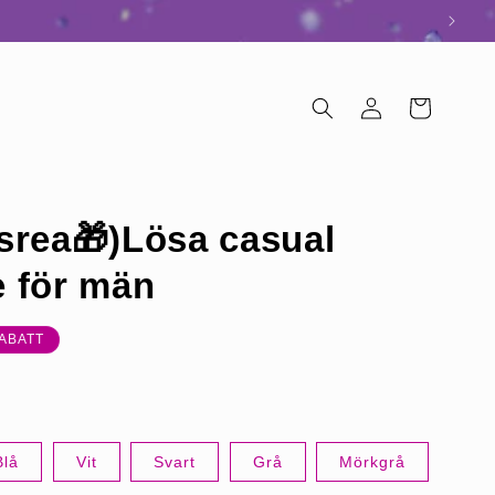
Logga
Varukorg
in
srea🎁)Lösa casual
e för män
s
ABATT
Blå
Vit
Svart
Grå
Mörkgrå