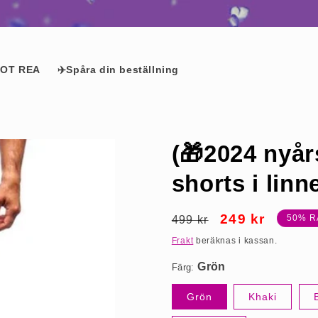
KÖP 2 – FÅ 1 GRATIS GÅVA
OT REA
✈️Spåra din beställning
(🎁2024 nyår
shorts i linn
Ordinarie
Försäljningspri
249 kr
50% R
499 kr
Grön
pris
Frakt
beräknas i kassan.
Färg:
Grön
Khaki
S