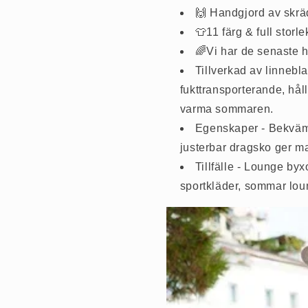
🙌 Handgjord av skr
👕11 färg & full storle
🌈Vi har de senaste 
Tillverkad av linnebl
fukttransporterande, hål
varma sommaren.
Egenskaper - Bekväm,
justerbar dragsko ger ma
Tillfälle - Lounge byx
sportkläder, sommar lou