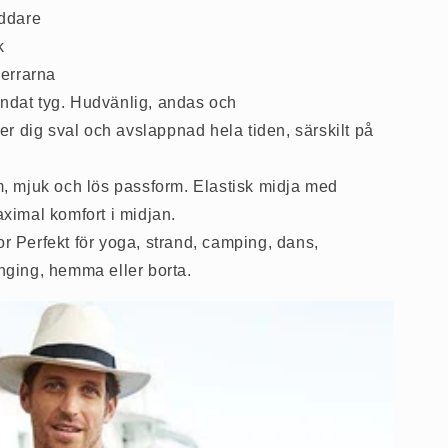
äddare
k
herrarna
andat tyg. Hudvänlig, andas och
ler dig sval och avslappnad hela tiden, särskilt på
 mjuk och lös passform. Elastisk midja med
ximal komfort i midjan.
or Perfekt för yoga, strand, camping, dans,
nging, hemma eller borta.