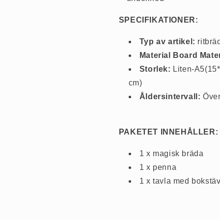
SPECIFIKATIONER:
Typ av artikel:
ritbrä
Material Board Mater
Storlek:
Liten-A5(15
cm)
Åldersintervall:
Över
PAKETET INNEHÅLLER:
1 x magisk bräda
1 x penna
1 x tavla med bokstäve