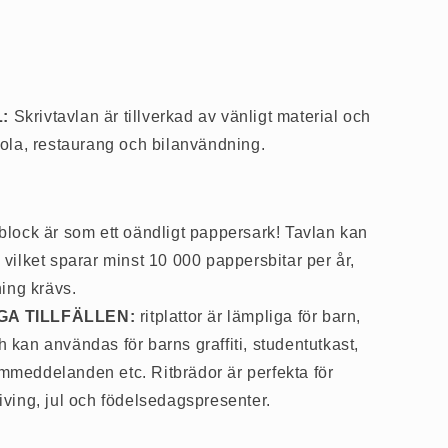
L:
Skrivtavlan är tillverkad av vänligt material och
kola, restaurang och bilanvändning.
itblock är som ett oändligt pappersark! Tavlan kan
 vilket sparar minst 10 000 pappersbitar per år,
ning krävs.
GA TILLFÄLLEN:
ritplattor är lämpliga för barn,
 kan användas för barns graffiti, studentutkast,
mmeddelanden etc. Ritbrädor är perfekta för
iving, jul och födelsedagspresenter.