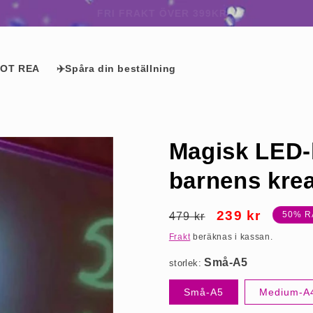
KÖP 2 – FÅ 1 GRATIS GÅVA
OT REA
✈️Spåra din beställning
Magisk LED-lj
barnens krea
Ordinarie
Försäljningspri
239 kr
50% R
479 kr
Små-A5
pris
Frakt
beräknas i kassan.
storlek:
Små-A5
Medium-A