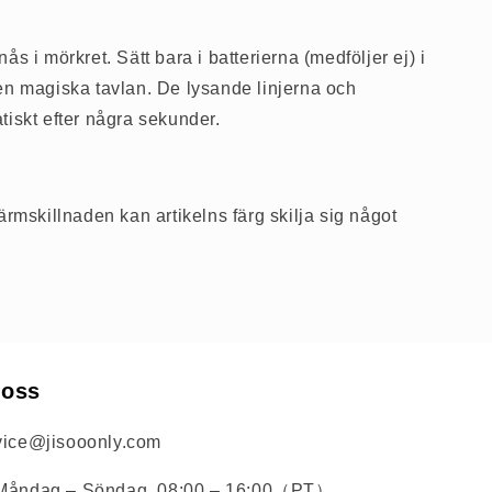
s i mörkret. Sätt bara i batterierna (medföljer ej) i
en magiska tavlan. De lysande linjerna och
tiskt efter några sekunder.
ärmskillnaden kan artikelns färg skilja sig något
 oss
ice@jisooonly.com
Måndag – Söndag, 08:00 – 16:00（PT）