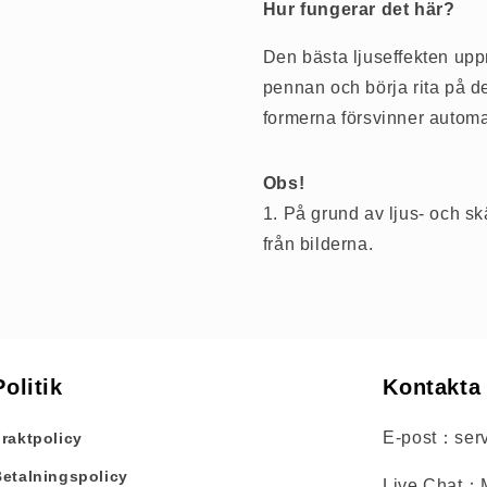
Hur fungerar det här?
Den bästa ljuseffekten uppnå
pennan och börja rita på d
formerna försvinner automa
Obs!
1. På grund av ljus- och sk
från bilderna.
Politik
Kontakta
E-post：serv
raktpolicy
Betalningspolicy
Live Chat：