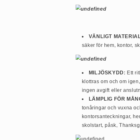
VÄNLIGT MATERIA
säker för hem, kontor, s
MILJÖSKYDD:
Ett r
klottras om och om igen,
ingen avgift eller anslut
LÄMPLIG FÖR MÅN
tonåringar och vuxna och
kontorsanteckningar, he
skolstart, påsk, Thanksg