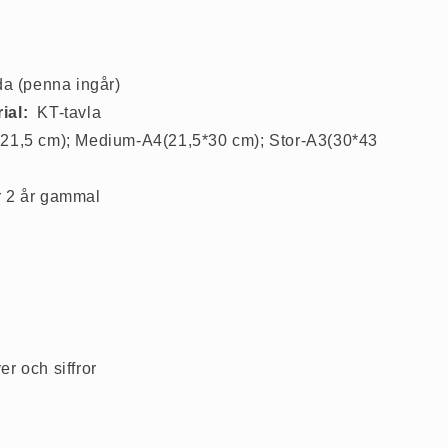
da (penna ingår)
ial:
KT-tavla
*21,5 cm); Medium-A4(21,5*30 cm); Stor-A3(30*43
 2 år gammal
r och siffror