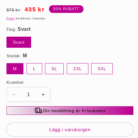
M
Ordinarie
Försäljningspris
435 kr
50% RABATT
875 kr
pris
Frakt
beräknas i kassan.
Färg:
Svart
Storlek:
M
L
XL
2XL
3XL
Kvantitet
Minska
Öka
kvantitet
kvantitet
för
för
Din beställning är fri leverans
Lanternärm
Lanternärm
Solid
Solid
Färg
Färg
Lägg i varukorgen
Elegant
Elegant