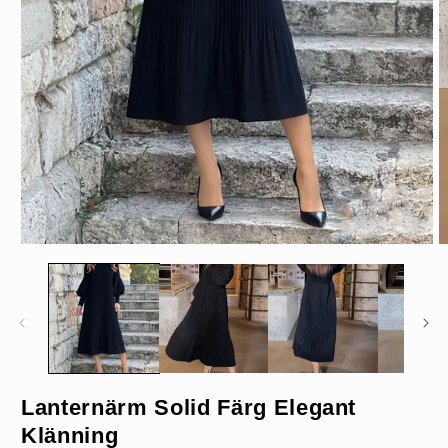
Öppna
Ö
mediet
m
1
2
i
i
modalfönster
m
Svart
Lanternärm Solid Färg Elegant
Klänning