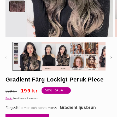
Öppna
Ö
mediet
m
1
2
i
i
modalfönster
m
Gradient ljusbrun
Gradient Färg Lockigt Peruk Piece
Ordinarie
Försäljningspris
199 kr
50% RABATT
399 kr
pris
Frakt
beräknas i kassan.
Färg🔥Köp mer och spara mer🔥: