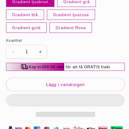
Gradient ljusbrun
Gradient grå
Gradient blå
Gradient ljusrosa
Gradient guld
Gradient Rosa
Kvantitet
Minska
Öka
kvantitet
kvantitet
för
för
Köp kr200.00 mer för att få GRATIS frakt
Gradient
Gradient
Färg
Färg
Lockigt
Lockigt
Lägg i varukorgen
Peruk
Peruk
Piece
Piece