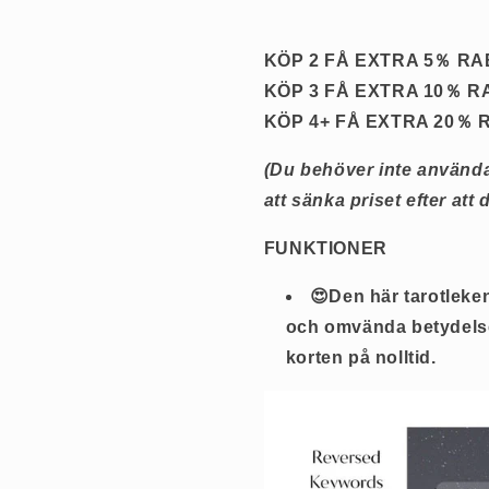
KÖP 2 FÅ EXTRA 5％ R
KÖP 3 FÅ EXTRA 10％ R
KÖP 4+ FÅ EXTRA 20％ 
(Du behöver inte använd
att sänka priset efter att 
FUNKTIONER
😍Den här tarotleken
och omvända betydelse
korten på nolltid.