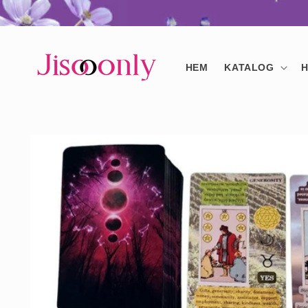
vidare
till
innehåll
HEM
KATALOG
H
Gå vidare till
produktinformation