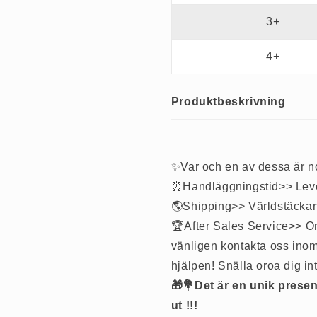
3+
4+
Produktbeskrivning
✨Var och en av dessa är no
⏰Handläggningstid>> Levera
🌎Shipping>> Världstäckand
🏆After Sales Service>> O
vänligen kontakta oss inom
hjälpen! Snälla oroa dig in
🎁💐Det är en unik presenti
ut !!!