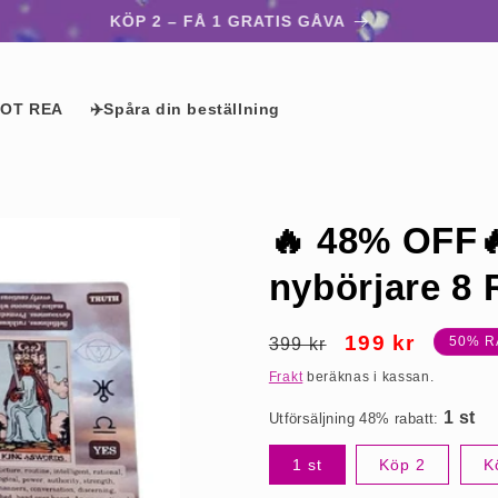
KÖP 2 – FÅ 1 GRATIS GÅVA
OT REA
✈️Spåra din beställning
🔥 48% OFF🔥
nybörjare 8
Ordinarie
Försäljningspri
199 kr
50% R
399 kr
1 st
pris
Frakt
beräknas i kassan.
Utförsäljning 48% rabatt:
1 st
Köp 2
K