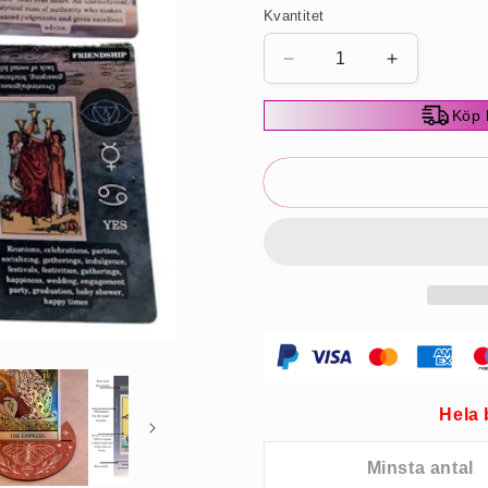
Kvantitet
Minska
Öka
kvantitet
kvantitet
för
för
Köp 
🔥
🔥
48%
48%
OFF
OFF
🔥
🔥
Tarotkort
Tarotkort
Set
Set
för
för
nybörjare
nybörjare
8
8
Recensioner
Recension
Hela 
Minsta antal