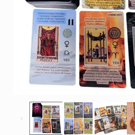
Öppna
mediet
1
i
modalfönster