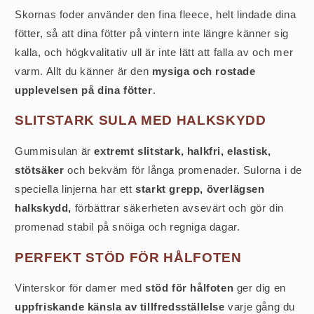
Skornas foder använder den fina fleece, helt lindade dina
fötter, så att dina fötter på vintern inte längre känner sig
kalla, och högkvalitativ ull är inte lätt att falla av och mer
varm. Allt du känner är den
mysiga och rostade
upplevelsen på dina fötter
.
SLITSTARK SULA MED HALKSKYDD
Gummisulan är
extremt slitstark, halkfri, elastisk,
stötsäker
och bekväm för långa promenader. Sulorna i de
speciella linjerna har ett
starkt grepp, överlägsen
halkskydd,
förbättrar säkerheten avsevärt och gör din
promenad stabil på snöiga och regniga dagar.
PERFEKT STÖD FÖR HÅLFOTEN
Vinterskor för damer med
stöd för hålfoten
ger dig en
uppfriskande känsla av tillfredsställelse
varje gång du