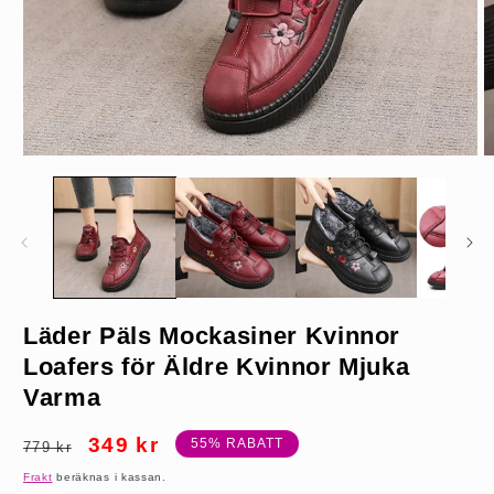
Öppna
Ö
mediet
m
1
2
i
i
modalfönster
m
Läder Päls Mockasiner Kvinnor
Röd Plysch
Loafers för Äldre Kvinnor Mjuka
Varma
EU 35
Ordinarie
Försäljningspris
349 kr
55% RABATT
779 kr
pris
Frakt
beräknas i kassan.