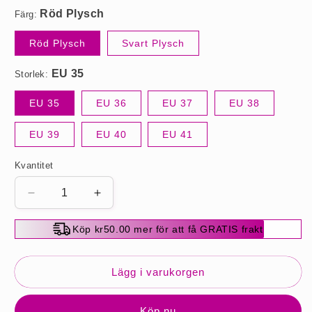
Färg:
Röd Plysch
Svart Plysch
Storlek:
EU 35
EU 36
EU 37
EU 38
EU 39
EU 40
EU 41
Kvantitet
Minska
Öka
kvantitet
kvantitet
för
för
Köp kr50.00 mer för att få GRATIS frakt
Läder
Läder
Päls
Päls
Mockasiner
Mockasiner
Lägg i varukorgen
Kvinnor
Kvinnor
Loafers
Loafers
Köp nu