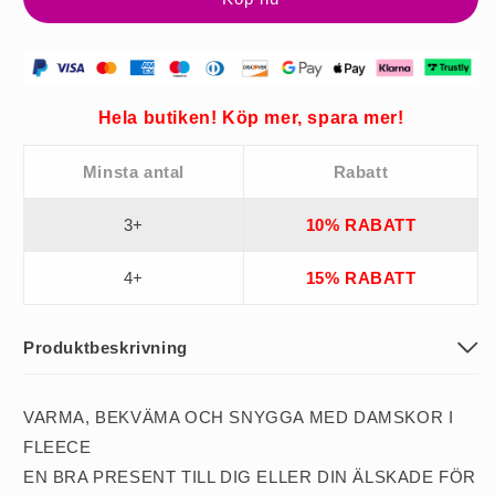
för
för
Äldre
Äldre
Kvinnor
Kvinnor
Mjuka
Mjuka
Varma
Varma
Hela butiken! Köp mer, spara mer!
Minsta antal
Rabatt
3+
10% RABATT
4+
15% RABATT
Produktbeskrivning
VARMA, BEKVÄMA OCH SNYGGA MED DAMSKOR I
FLEECE
EN BRA PRESENT TILL DIG ELLER DIN ÄLSKADE FÖR