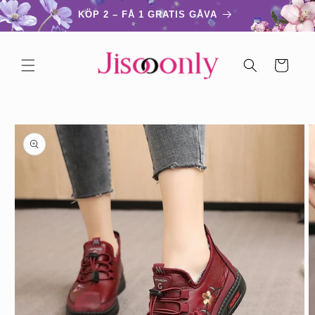
vidare
KÖP 2 – FÅ 1 GRATIS GÅVA
till
innehåll
Varukorg
å vidare till
roduktinformation