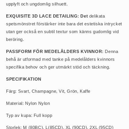
upplyft och ungdomlig silhuett.
EXQUISITE 3D LACE DETAILING: Det
delikata
spetsmönstret förstärker inte bara det estetiska intrycket
utan ger också en subtil textur som känns gudomlig vid
beröring.
PASSFORM FÖR MEDELÅLDERS KVINNOR:
Denna
behå är utformad med tanke på medelålders kvinnors
specifika behov och ger utmärkt stöd och täckning.
SPECIFIKATION
Färg: Svart, Champagne, Vit, Grön, Kaffe
Material: Nylon Nylon
Typ av kupa: Full kopp
Storlek: M (80BC), L(85CD), XL (90CD), 2XL (95CD)