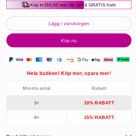
för
för
Köp kr150.00 mer för att få GRATIS frakt
🔥
🔥
Köp
Köp
1
1
Lägg i varukorgen
få
få
1
1
Köp nu
gratis
gratis
🔥
🔥
3D-
3D-
spets-
spets-
bh
bh
Hela butiken! Köp mer, spara mer!
med
med
fast
fast
vaddering
vaddering
Minsta antal
Rabatt
för
för
medelålders
medelålders
3+
10% RABATT
kvinnor
kvinnor
4+
15% RABATT