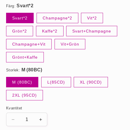
Färg:
M (80BC)
Svart*2
Champagne*2
Vit*2
Grön*2
Kaffe*2
Svart+Champagne
Champagne+Vit
Vit+Grön
Grönt+Kaffe
Storlek:
M (80BC)
L(85CD)
XL (90CD)
2XL (95CD)
Kvantitet
Minska
Öka
kvantitet
kvantitet