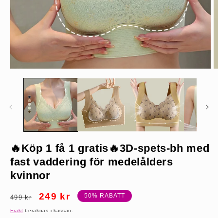
Öppna
Ö
mediet
m
1
2
i
i
modalfönster
m
🔥Köp 1 få 1 gratis🔥3D-spets-bh med
Svart*2
fast vaddering för medelålders
kvinnor
Ordinarie
Försäljningspris
249 kr
50% RABATT
499 kr
pris
Frakt
beräknas i kassan.